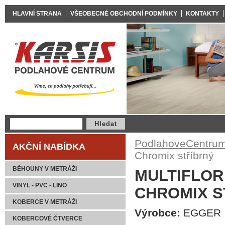
HLAVNÍ STRANA
VŠEOBECNÉ OBCHODNÍ PODMÍNKY
KONTAKTY
PodlahoveCentrum
AKČNÍ NABÍDKA
Chromix stříbrný
BĚHOUNY V METRÁŽI
MULTIFLOR
VINYL - PVC - LINO
CHROMIX S
KOBERCE V METRÁŽI
Výrobce:
EGGER
KOBERCOVÉ ČTVERCE