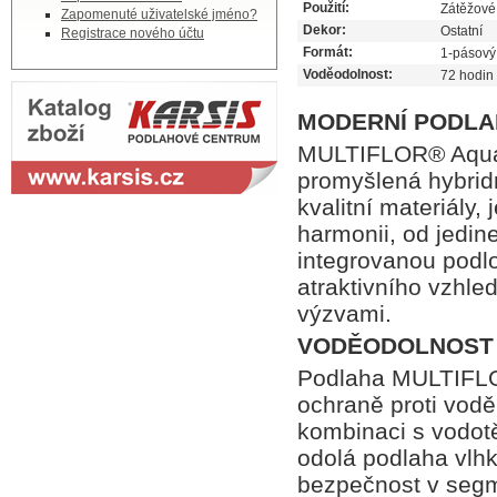
Použití:
Zátěžové
Zapomenuté uživatelské jméno?
Dekor:
Ostatní
Registrace nového účtu
Formát:
1-pásový
Voděodolnost:
72 hodin
MODERNÍ PODLA
MULTIFLOR® Aqua
promyšlená hybrid
kvalitní materiály
harmonii, od jedi
integrovanou podlo
atraktivního vzhle
výzvami.
VODĚODOLNOST
Podlaha MULTIFLOR
ochraně proti vodě
kombinaci s vodot
odolá podlaha vlh
bezpečnost v segm