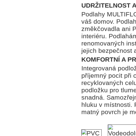
UDRŽITELNOST A
Podlahy MULTIFLOR
váš domov. Podlah
změkčovadla ani P
interiéru. Podlahá
renomovaných instit
jejich bezpečnost 
KOMFORTNÍ A P
Integrovaná podlož
příjemný pocit při
recyklovaných cel
podložku pro tlume
snadná. Samozřejm
hluku v místnosti. 
matný povrch je mé