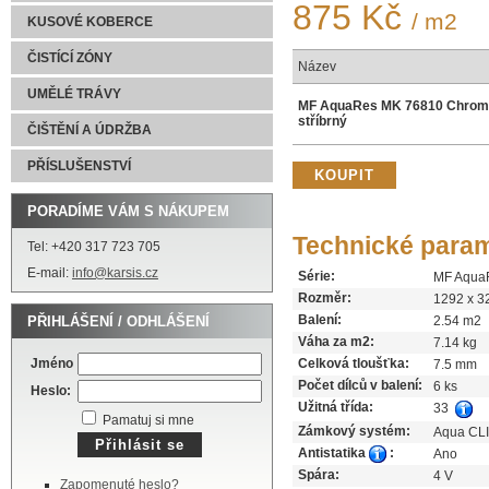
875 Kč
/ m2
KUSOVÉ KOBERCE
ČISTÍCÍ ZÓNY
Název
UMĚLÉ TRÁVY
MF AquaRes MK 76810 Chrom
stříbrný
ČIŠTĚNÍ A ÚDRŽBA
PŘÍSLUŠENSTVÍ
PORADÍME VÁM S NÁKUPEM
Technické para
Tel: +420 317 723 705
E-mail:
info@karsis.cz
Série:
MF AquaR
Rozměr:
1292 x 
Balení:
PŘIHLÁŠENÍ / ODHLÁŠENÍ
2.54 m2
Váha za m2:
7.14 kg
Jméno
Celková tloušťka:
7.5 mm
Počet dílců v balení:
6 ks
Heslo:
Užitná třída:
33
Pamatuj si mne
Zámkový systém:
Aqua CLIC
Antistatika
:
Ano
Spára:
4 V
Zapomenuté heslo?