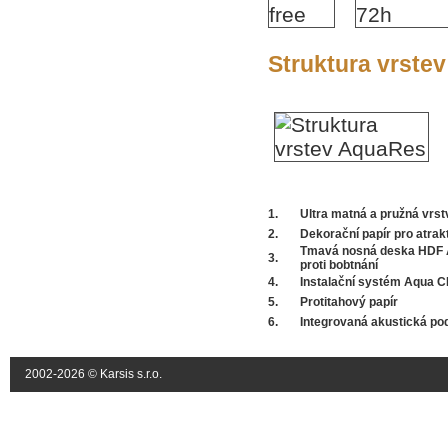
Struktura vrst
1.
Ultra matná a pružná vrst
2.
Dekorační papír pro atrakt
Tmavá nosná deska HDF A
3.
proti bobtnání
4.
Instalační systém Aqua CL
5.
Protitahový papír
6.
Integrovaná akustická po
2002-2026 © Karsis s.r.o.