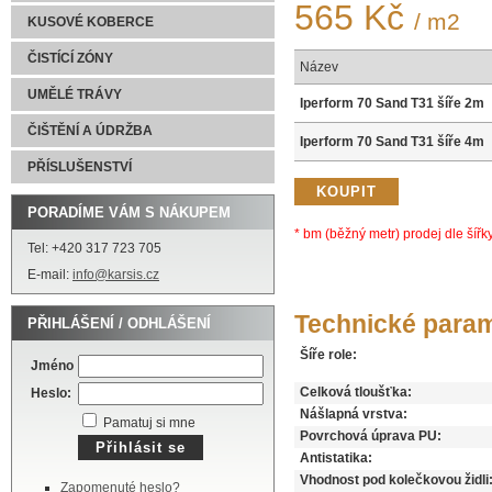
565 Kč
/ m2
KUSOVÉ KOBERCE
ČISTÍCÍ ZÓNY
Název
UMĚLÉ TRÁVY
Iperform 70 Sand T31 šíře 2m
ČIŠTĚNÍ A ÚDRŽBA
Iperform 70 Sand T31 šíře 4m
PŘÍSLUŠENSTVÍ
PORADÍME VÁM S NÁKUPEM
* bm (běžný metr) prodej dle šířky
Tel: +420 317 723 705
E-mail:
info@karsis.cz
Technické para
PŘIHLÁŠENÍ / ODHLÁŠENÍ
Šíře role:
Jméno
Celková tloušťka:
Heslo:
Nášlapná vrstva:
Pamatuj si mne
Povrchová úprava PU:
Antistatika:
Vhodnost pod kolečkovou židli
Zapomenuté heslo?