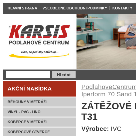
HLAVNÍ STRANA
VŠEOBECNÉ OBCHODNÍ PODMÍNKY
KONTAKTY
PodlahoveCentrum
AKČNÍ NABÍDKA
Iperform 70 Sand 
BĚHOUNY V METRÁŽI
ZÁTĚŽOVÉ 
VINYL - PVC - LINO
T31
KOBERCE V METRÁŽI
Výrobce:
IVC
KOBERCOVÉ ČTVERCE