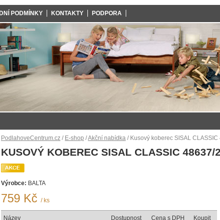
DNÍ PODMÍNKY
KONTAKTY
PODPORA
PodlahoveCentrum.cz
/
E-shop
/
Akční nabídka
/ Kusový koberec SISAL CLASSIC
KUSOVÝ KOBEREC SISAL CLASSIC 48637/
Výrobce:
BALTA
759 Kč
/ ks
Název
Dostupnost
Cena s DPH
Koupit