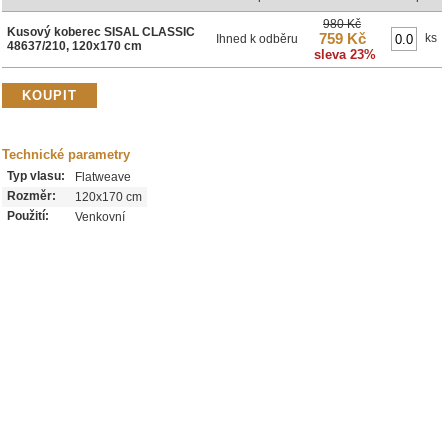
980 Kč
Kusový koberec SISAL CLASSIC
759 Kč
ks
Ihned k odběru
48637/210, 120x170 cm
sleva 23%
Technické parametry
Typ vlasu:
Flatweave
Rozměr:
120x170 cm
Použití:
Venkovní