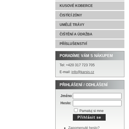
KUSOVÉ KOBERCE
ČISTÍCÍ ZÓNY
UMĚLÉ TRÁVY
ČIŠTĚNÍ A ÚDRŽBA
PŘÍSLUŠENSTVÍ
PORADÍME VÁM S NÁKUPEM
Tel: +420 317 723 705
E-mail:
info@karsis.cz
PŘIHLÁŠENÍ / ODHLÁŠENÍ
Jméno
Heslo:
Pamatuj si mne
Zapomenuté heslo?