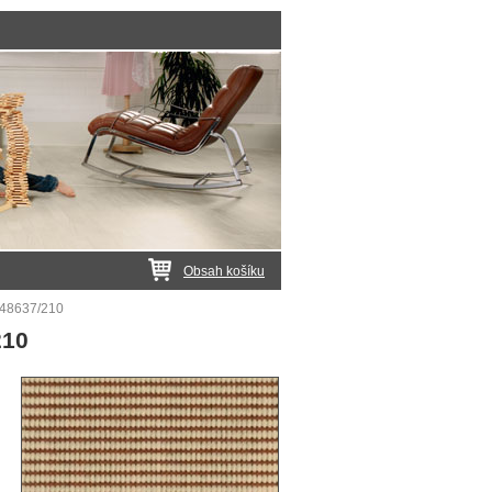
Obsah košíku
 48637/210
210