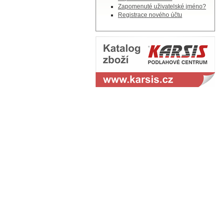
Zapomenuté uživatelské jméno?
Registrace nového účtu