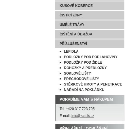
KUSOVÉ KOBERCE
ČISTÍCÍ ZÓNY
UMĚLÉ TRÁVY
ČIŠTĚNÍ A ÚDRŽBA
PŘÍSLUŠENSTVÍ
LEPIDLA
PODLOŽKY POD PODLAHOVINY
PODLOŽKY POD ŽIDLE
ROHOŽKY A PŘEDLOŽKY
SOKLOVÉ LIŠTY
PŘECHODOVÉ LIŠTY
STĚRKOVÉ HMOTY A PENETRACE
NÁŘADÍ NA POKLÁDKU
PORADÍME VÁM S NÁKUPEM
Tel: +420 317 723 705
E-mail:
info@karsis.cz
PŘIHLÁŠENÍ / ODHLÁŠENÍ