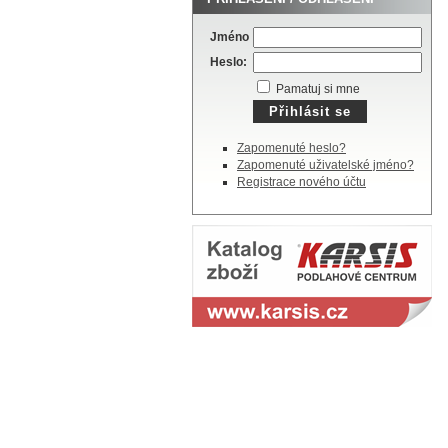
Jméno
Heslo:
Pamatuj si mne
Zapomenuté heslo?
Zapomenuté uživatelské jméno?
Registrace nového účtu