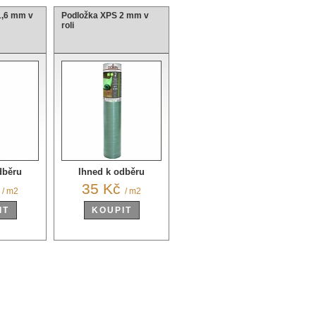
1,6 mm v
Podložka XPS 2 mm v
roli
dběru
Ihned k odběru
č
35 Kč
/ m2
/ m2
IT
KOUPIT