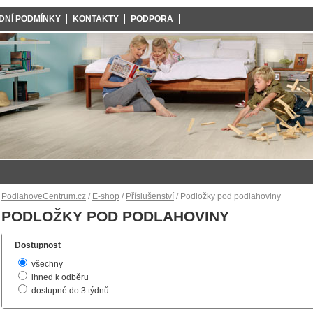
DNÍ PODMÍNKY
KONTAKTY
PODPORA
PodlahoveCentrum.cz
/
E-shop
/
Příslušenství
/ Podložky pod podlahoviny
PODLOŽKY POD PODLAHOVINY
Dostupnost
všechny
ihned k odběru
dostupné do 3 týdnů