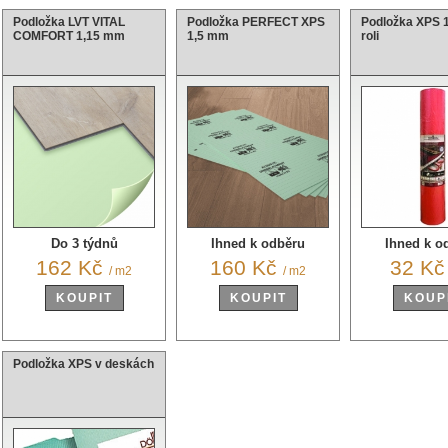
Podložka LVT VITAL
Podložka PERFECT XPS
Podložka XPS 
COMFORT 1,15 mm
1,5 mm
roli
Do 3 týdnů
Ihned k odběru
Ihned k o
162 Kč
160 Kč
32 K
/ m2
/ m2
KOUPIT
KOUPIT
KOUP
Podložka XPS v deskách