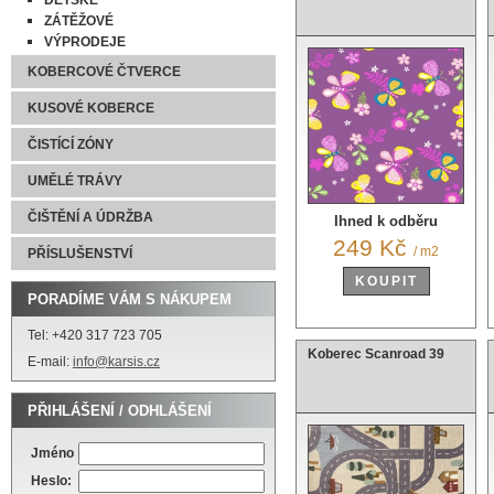
DĚTSKÉ
ZÁTĚŽOVÉ
VÝPRODEJE
KOBERCOVÉ ČTVERCE
KUSOVÉ KOBERCE
ČISTÍCÍ ZÓNY
UMĚLÉ TRÁVY
ČIŠTĚNÍ A ÚDRŽBA
Ihned k odběru
249 Kč
/ m2
PŘÍSLUŠENSTVÍ
KOUPIT
PORADÍME VÁM S NÁKUPEM
Tel: +420 317 723 705
Koberec Scanroad 39
E-mail:
info@karsis.cz
PŘIHLÁŠENÍ / ODHLÁŠENÍ
Jméno
Heslo: