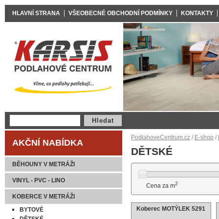
HLAVNÍ STRANA
VŠEOBECNÉ OBCHODNÍ PODMÍNKY
KONTAKTY
PodlahoveCentrum.cz
/
E-shop
/
AKČNÍ NABÍDKA
DĚTSKÉ
BĚHOUNY V METRÁŽI
VINYL - PVC - LINO
2
Cena za m
KOBERCE V METRÁŽI
Koberec MOTÝLEK 5291
BYTOVÉ