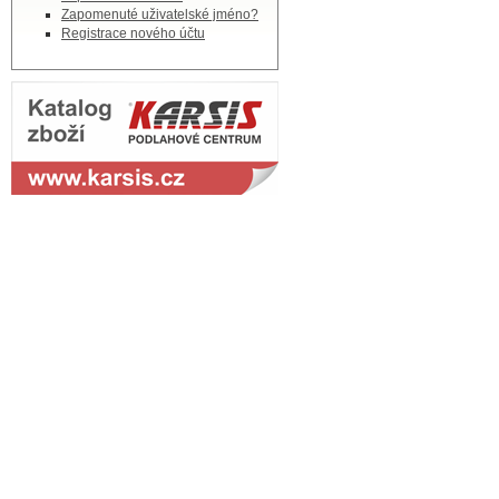
Zapomenuté uživatelské jméno?
Registrace nového účtu