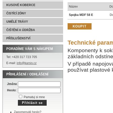
KUSOVÉ KOBERCE
Název
Do
ČISTÍCÍ ZÓNY
Spojka MDF 58 E
Do
UMĚLÉ TRÁVY
ČIŠTĚNÍ A ÚDRŽBA
PŘÍSLUŠENSTVÍ
Technické para
PORADÍME VÁM S NÁKUPEM
Komponenty k sokl
základních odstíne
Tel: +420 317 723 705
V případě napojov
E-mail:
info@karsis.cz
používat plastové
PŘIHLÁŠENÍ / ODHLÁŠENÍ
Jméno
Heslo:
Pamatuj si mne
Zapomenuté heslo?