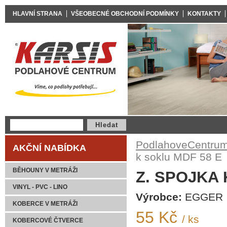
HLAVNÍ STRANA
VŠEOBECNÉ OBCHODNÍ PODMÍNKY
KONTAKTY
PodlahoveCentrum
AKČNÍ NABÍDKA
k soklu MDF 58 E
BĚHOUNY V METRÁŽI
Z. SPOJKA 
VINYL - PVC - LINO
Výrobce:
EGGER
KOBERCE V METRÁŽI
55 Kč
/ ks
KOBERCOVÉ ČTVERCE