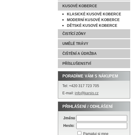
KUSOVÉ KOBERCE
KLASICKÉ KUSOVÉ KOBERCE
MODERNÍ KUSOVÉ KOBERCE
DĚTSKÉ KUSOVÉ KOBERCE
ČISTÍCÍ ZÓNY
UMĚLÉ TRÁVY
ČIŠTĚNÍ A ÚDRŽBA
PŘÍSLUŠENSTVÍ
PORADÍME VÁM S NÁKUPEM
Tel: +420 317 723 705
E-mail:
info@karsis.cz
PŘIHLÁŠENÍ / ODHLÁŠENÍ
Jméno
Heslo:
Pamatuj si mne