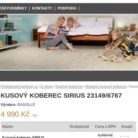
DNÍ PODMÍNKY
KONTAKTY
PODPORA
PodlahoveCentrum.cz
/
E-shop
/
Kusové koberce
/
Moderní kusové koberce
/ Kuso
KUSOVÝ KOBEREC SIRIUS 23149/6767
Výrobce:
RAGOLLE
4 990 Kč
/ ks
Název
Dostupnost
Cena s DPH
Koupit
6,950 Kč
Kusový koberec SIRIUS