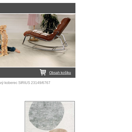
Obsah košíku
vý koberec SIRIUS 23149/6767