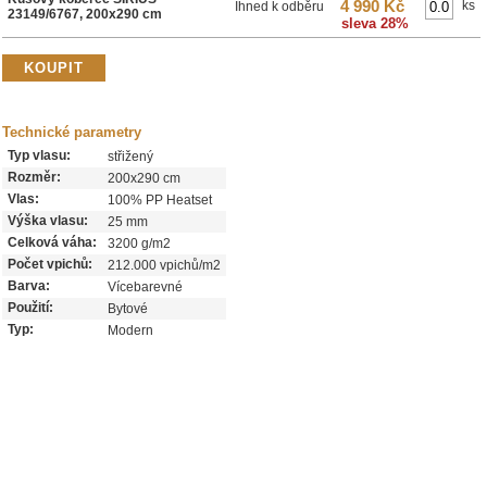
4 990 Kč
ks
Ihned k odběru
23149/6767, 200x290 cm
sleva 28%
Technické parametry
Typ vlasu:
střižený
Rozměr:
200x290 cm
Vlas:
100% PP Heatset
Výška vlasu:
25 mm
Celková váha:
3200 g/m2
Počet vpichů:
212.000 vpichů/m2
Barva:
Vícebarevné
Použití:
Bytové
Typ:
Modern