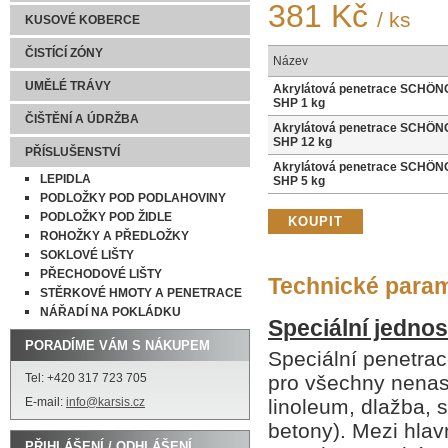
381 Kč
/ ks
KUSOVÉ KOBERCE
ČISTÍCÍ ZÓNY
Název
UMĚLÉ TRÁVY
Akrylátová penetrace SCHÖN
SHP 1 kg
ČIŠTĚNÍ A ÚDRŽBA
Akrylátová penetrace SCHÖN
SHP 12 kg
PŘÍSLUŠENSTVÍ
Akrylátová penetrace SCHÖN
LEPIDLA
SHP 5 kg
PODLOŽKY POD PODLAHOVINY
PODLOŽKY POD ŽIDLE
ROHOŽKY A PŘEDLOŽKY
SOKLOVÉ LIŠTY
PŘECHODOVÉ LIŠTY
Technické para
STĚRKOVÉ HMOTY A PENETRACE
NÁŘADÍ NA POKLÁDKU
Speciální jedn
PORADÍME VÁM S NÁKUPEM
Speciální penetra
Tel: +420 317 723 705
pro všechny nenas
E-mail:
info@karsis.cz
linoleum, dlažba, s
betony). Mezi hlav
PŘIHLÁŠENÍ / ODHLÁŠENÍ