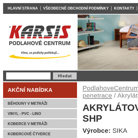
HLAVNÍ STRANA
VŠEOBECNÉ OBCHODNÍ PODMÍNKY
KONTAKTY
PodlahoveCentrum
AKČNÍ NABÍDKA
penetrace
/ Akryl
BĚHOUNY V METRÁŽI
AKRYLÁTO
VINYL - PVC - LINO
SHP
KOBERCE V METRÁŽI
Výrobce:
SIKA
KOBERCOVÉ ČTVERCE