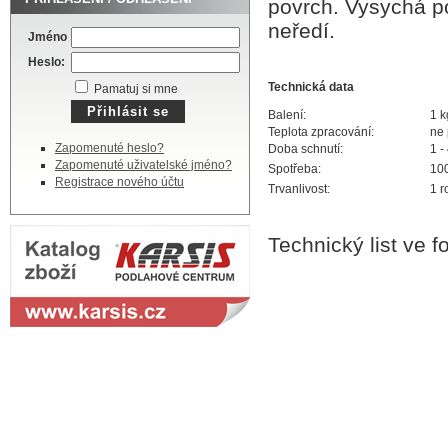
povrch. Vysychá 
neředí.
Jméno
Heslo:
Technická data
Pamatuj si mne
Balení:
1 k
Teplota zpracování:
ne
Zapomenuté heslo?
Doba schnutí:
1 -
Zapomenuté uživatelské jméno?
Spotřeba:
10
Registrace nového účtu
Trvanlivost:
1 r
Technický list ve 